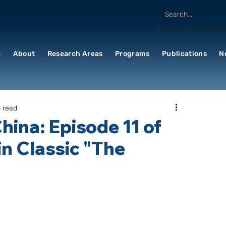
e
About
Research Areas
Programs
Publications
N
 read
hina: Episode 11 of
n Classic "The