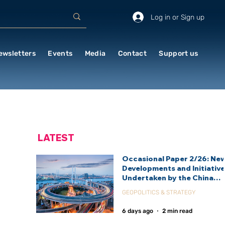
Log in or Sign up
ewsletters
Events
Media
Contact
Support us
LATEST
Occasional Paper 2/26: Ne
Developments and Initiativ
Undertaken by the China
International Development
GEOPOLITICS & STRATEGY
Agency (CIDCA)
6 days ago
2 min read