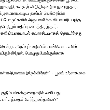
கருதி, உள்ளூர் விடுதிஒன்றில் நுழைந்தார். 
அறிமுகமானபழைய நண்பர் லெங்அங்கே 
்பொருட்களில் அனுபவமிக்க வியாபாரி. பரந்த 
ெரிதும் மதிப்பு வைத்திருந்தார். 
பர்களின்உரையாடல் சுவாரசியமாகத் தொடர்ந்தது.
யிருக்கிறேன். பொழுதுபோக்குக்காக 
தே வம்சத்தைச் சேர்ந்தவர்தானே?"