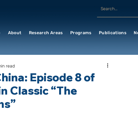
e
About
Research Areas
Programs
Publications
N
min read
China: Episode 8 of
n Classic “The
ns”