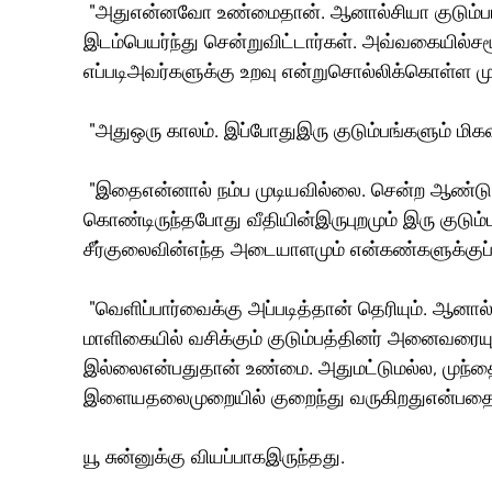
 "அதுஎன்னவோ உண்மைதான். ஆனால்சியா குடும்பங்கள் நாட்டின்பல்வேறு மாகாணங்களுக்கு 
இடம்பெயர்ந்து சென்றுவிட்டார்கள். அவ்வகையில்சமூக
எப்படிஅவர்களுக்கு உறவு என்றுசொல்லிக்கொள்ள முட
 "அதுஒரு காலம். இப்போதுஇரு குடும்பங்களும் மிகவு
 "இதைஎன்னால் நம்ப முடியவில்லை. சென்ற ஆண்டு தலைநகர்வழியாகப் பயணித்துக் 
கொண்டிருந்தபோது வீதியின்இருபுறமும் இரு குடும்
சீர்குலைவின்எந்த அடையாளமும் என்கண்களுக்குப்
 "வெளிப்பார்வைக்கு அப்படித்தான் தெரியும். ஆனால் குலப் பெருமையைக்கட்டிக்காக்கவும், 
மாளிகையில் வசிக்கும் குடும்பத்தினர் அனைவரையு
இல்லைஎன்பதுதான் உண்மை. அதுமட்டுமல்ல, முந்தை
இளையதலைமுறையில் குறைந்து வருகிறதுஎன்பதையும
யூ சுன்னுக்கு வியப்பாகஇருந்தது.