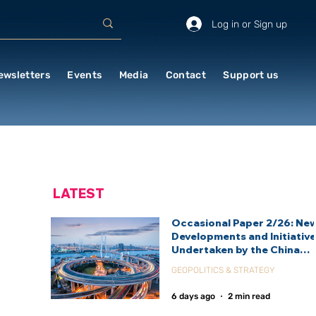
Log in or Sign up
ewsletters
Events
Media
Contact
Support us
LATEST
Occasional Paper 2/26: Ne
Developments and Initiativ
Undertaken by the China
International Development
GEOPOLITICS & STRATEGY
Agency (CIDCA)
6 days ago
2 min read