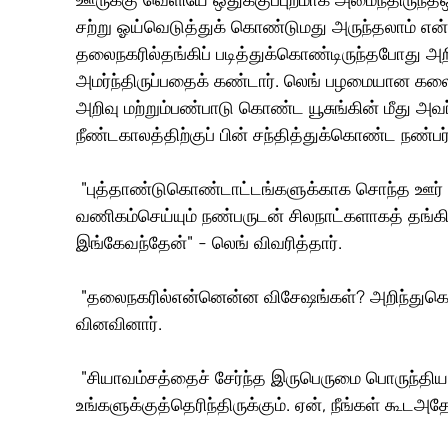
சற்று ஓய்வெடுத்துக் கொண்டுமது அருந்தலாம் என்று
தலைநகரில்தங்கிப் படித்துக்கொண்டிருந்தபோது 
அமர்ந்திருப்பதைக் கண்டார். லெங் பழமையான கலைப
அறிவு மற்றும்பண்பாடு கொண்ட யூசுங்கின் மீது அவர்ப
நீண்டகாலத்திற்குப் பின் சந்தித்துக்கொண்ட நண்
 "புத்தாண்டுகொண்டாட்டங்களுக்காக சொந்த ஊர் சென்று, திரும்பும் வழியில் யாங்சௌ நகரில் 
வணிகம்செய்யும் நண்பருடன் சிலநாட்களாகத் தங்கி
இங்கேவந்தேன்" - லெங் விவரித்தார்.
 "தலைநகரில்என்னென்ன விசேஷங்கள்? அறிந்துகொள்ளஆவலாக இருக்கிறேன்" - யூசுங் உற்சாகமாக 
வினவினார்.
 "சியாவம்சத்தைச் சேர்ந்த இருபெருமை பொருந்திய குடும்பங்கள்தலைநகரில் வசிப்பது 
உங்களுக்குத்தெரிந்திருக்கும். ஏன், நீங்கள் கூடஅ