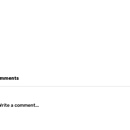
mments
Write a comment...
Creative Classics of
கம்யூனிஸ்ட் சீனா