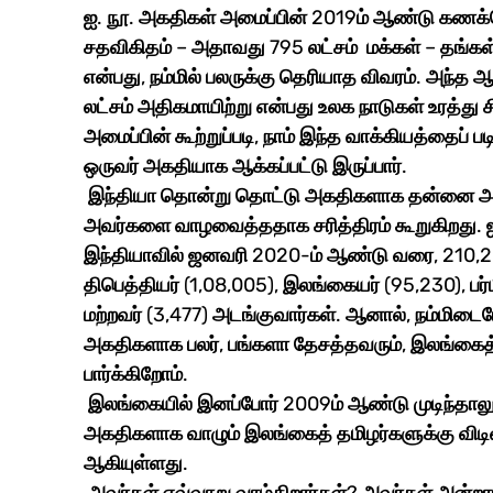
ஐ. நூ. அகதிகள் அமைப்பின் 2019ம் ஆண்டு கணக்க
சதவிகிதம் – அதாவது 795 லட்சம்  மக்கள் – தங்கள
என்பது, நம்மில் பலருக்கு தெரியாத விவரம். அந்த
லட்சம் அதிகமாயிற்று என்பது உலக நாடுகள் உரத்து 
அமைப்பின் கூற்றுப்படி, நாம் இந்த வாக்கியத்தைப் படி
ஒருவர் அகதியாக ஆக்கப்பட்டு இருப்பார். 
 இந்தியா தொன்று தொட்டு அகதிகளாக தன்னை அண்டியவர்களை வரவேற்று, புகலிடம் அளித்து, 
அவர்களை வாழவைத்ததாக சரித்திரம் கூறுகிறது. ஐ.
இந்தியாவில் ஜனவரி 2020-ம் ஆண்டு வரை, 210,20
திபெத்தியர் (1,08,005), இலங்கையர் (95,230), பர்
மற்றவர் (3,477) அடங்குவார்கள். ஆனால், நம்மிடை
அகதிகளாக பலர், பங்களா தேசத்தவரும், இலங்கை
பார்க்கிறோம்.  
 இலங்கையில் இனப்போர் 2009ம் ஆண்டு முடிந்தாலும், 12 ஆண்டுகளுக்குப் பின் நம்மிடையே 
அகதிகளாக வாழும் இலங்கைத் தமிழர்களுக்கு விடிவு
ஆகியுள்ளது. 