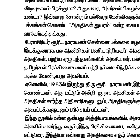
 அவர்கள் எவ்வாறு வாழ்கிறார்கள்? அவர்கள் அன்றாட பிரச்சினைகள் என்ன? அவர்கள் நாடு திரும்ப 
விடிவுகாலம் பிறக்குமா? அதுவரை, அவர்கள் பிழைக்க
உண்டா? இவ்வாறு தோன்றும் பல்வேறு கேள்விகளுக்
பக்கங்கள் கொண்ட “அகதிகள் துயரம்” என்ற கையடக்
வரவேற்கத்தக்கது.
 பேராசிரியர் சூரியநாராயண் சென்னை பல்கலை கழகத்தின் தென்கிழக்கு ஆசிய மையத்தின் 
இயக்குனராக பல ஆண்டுகள் பணியாற்றியவர். அகதிக
அகதிகள், பற்றிய ஏழு புத்தகங்களில் அலசியவர். ப
தமிழர்கள் பிரச்சினைகளைப் பற்றி நம்மை சிந்திக்க வ
படிக்க வேண்டியது அவசியம். 
 ஏனெனில், 1983ல் இருந்து திரு சூரியநாராயண் இந்தியாவில் வாழும் இலங்கை அகதிகளுடன் தொடர்பு 
கொண்டவர். அது மட்டும் அன்றி, ஐ. நா. அகதிகள் அம
அகதிகள் சார்ந்த அதிகாரிகளுடனும், அகதிகளுக்கு 
அமைப்புக்களுடனும் பரிச்சயப் பட்டவர். 
 இந்த நூலில் உள்ள ஒன்பது அத்தியாயங்களில், அசாதாரண அகதிகள் என்ற முதல் கட்டுரை, உலக 
அளவில் வளர்ந்து வரும் இந்த பிரச்சினையை, மனிதா
கட்டுரை, இந்தியா எவ்வாறு அகதிகளை எதிர் கொண்