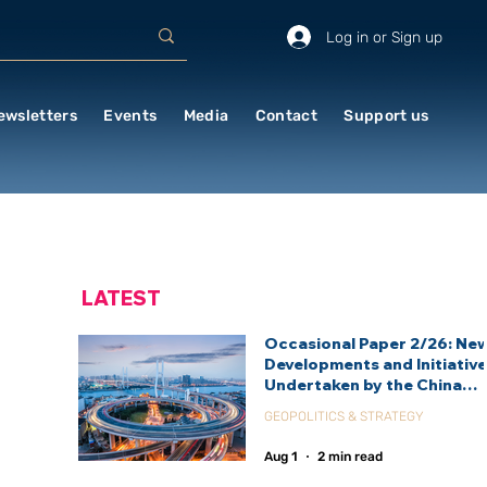
Log in or Sign up
ewsletters
Events
Media
Contact
Support us
LATEST
Occasional Paper 2/26: Ne
Developments and Initiativ
Undertaken by the China
International Development
GEOPOLITICS & STRATEGY
Agency (CIDCA)
Aug 1
2 min read