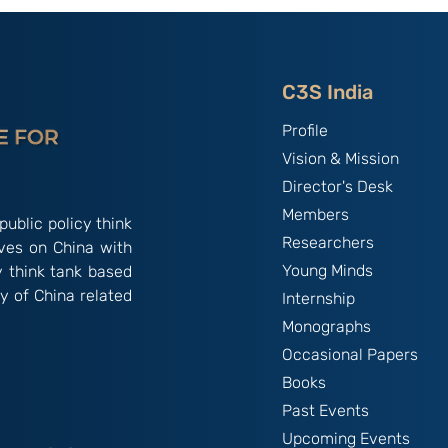
?
China: Episode 10 of 18th
Century Mandarin Classic
"The Dream of Red Man"
C3S India
Profile
Vision & Mission
Director's Desk
Members
public policy think
Researchers
ives on China with
Young Minds
y think tank based
y of China related
Internship
Monographs
Occasional Papers
Books
Past Events
Upcoming Events