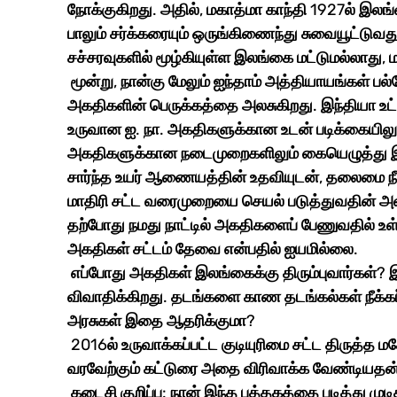
நோக்குகிறது. அதில், மகாத்மா காந்தி 1927ல் இலங
பாலும் சர்க்கரையும் ஒருங்கிணைந்து சுவையூட்டு
சச்சரவுகளில் மூழ்கியுள்ள இலங்கை மட்டுமல்லாது, ம
 மூன்று, நான்கு மேலும் ஐந்தாம் அத்தியாயங்கள் பல்வேறு காலகட்டங்களில், இலங்கையில் தோன்றிய 
அகதிகளின் பெருக்கத்தை அலசுகிறது. இந்தியா உட்
உருவான ஐ. நா. அகதிகளுக்கான உடன் படிக்கையிலும
அகதிகளுக்கான நடைமுறைகளிலும் கையெழுத்து இட
சார்ந்த உயர் ஆணையத்தின் உதவியுடன், தலைமை நீ
மாதிரி சட்ட வரைமுறையை செயல் படுத்துவதின் அவ
தற்போது நமது நாட்டில் அகதிகளைப் பேணுவதில் 
அகதிகள் சட்டம் தேவை என்பதில் ஐயமில்லை. 
 எப்போது அகதிகள் இலங்கைக்கு திரும்புவார்கள்? இதற்கு உள்ள வழித்தடங்களை ஏழாம் அத்தியாயம் 
விவாதிக்கிறது. தடங்களை காண தடங்கல்கள் நீக்
அரசுகள் இதை ஆதரிக்குமா? 
 2016ல் உருவாக்கப்பட்ட குடியுரிமை சட்ட திருத்த மசோதா தற்போது சட்டமாக்கப் பட்டுள்ளது. இதை 
வரவேற்கும் கட்டுரை அதை விரிவாக்க வேண்டியதன்
 கடைசி குறிப்பு: நான் இந்த புத்தகத்தை படித்து முடித்ததும், குறைந்த பக்கங்களில், இவ்வளவு செரிந்த 