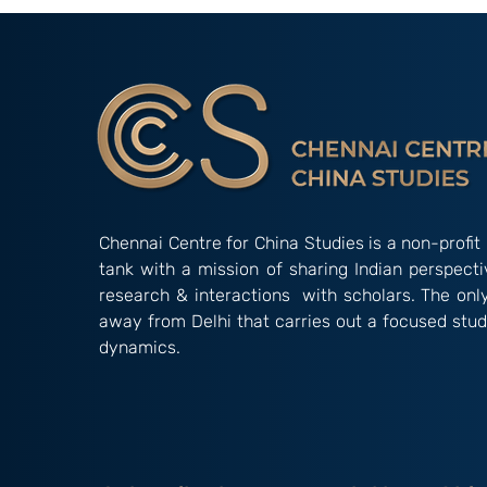
China: Episode 12 of 18th
கொள்வது எப்படி
Century Mandarin Classic
"The Dream of Red Man"
Chennai Centre for China Studies is a non-profit 
tank with a mission of sharing Indian perspect
research & interactions with scholars. The onl
away from Delhi that carries out a focused stud
dynamics.